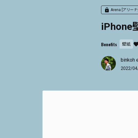
Arena [アリー
iPho
Benefits
壁紙
binkoh 
2022/04