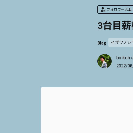
フォロワー以上
3台目
Blog
イザワノシ
binkoh 
2022/08