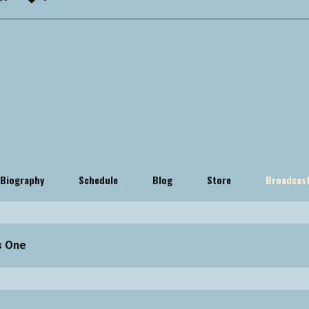
Biography
Schedule
Blog
Store
Broadcas
s One