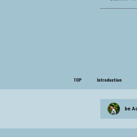
TOP
Introduction
be A