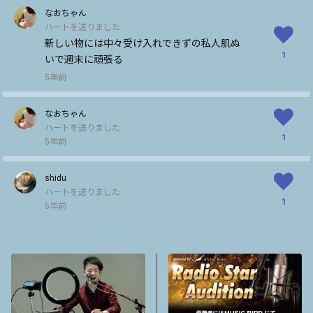
なおちゃん
ハートを送りました
新しい物には中々受け入れできずの私人肌ぬ
1
いで週末に頑張る
5年前
なおちゃん
ハートを送りました
1
5年前
shidu
ハートを送りました
1
5年前